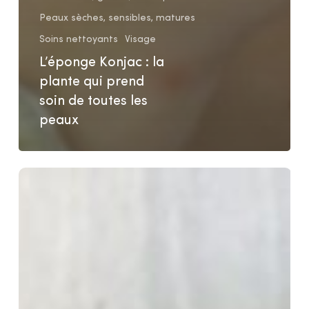
Peaux sèches, sensibles, matures
Soins nettoyants
Visage
L’éponge Konjac : la
plante qui prend
soin de toutes les
peaux
Masque
purifiant
bonne
mine
pour
tout
type
de
peau