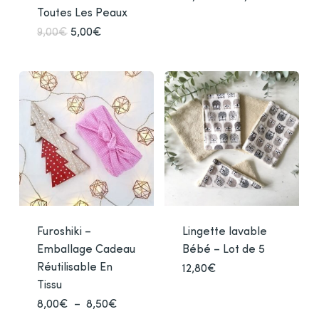
de
Toutes Les Peaux
prod
prix :
15,00€
a
Le
Le
9,00
€
5,00
€
Ce
à
prix
prix
plusi
produit
21,90€
initial
actuel
varia
était :
est :
a
9,00€.
5,00€.
Les
plusieurs
opti
variations.
peuv
Les
être
options
chois
peuvent
sur
être
la
choisies
pag
sur
du
la
Furoshiki –
Lingette lavable
prod
page
Emballage Cadeau
Bébé – Lot de 5
du
Réutilisable En
12,80
€
Ce
produit
Tissu
prod
a
Plage
8,00
€
–
8,50
€
Ce
de