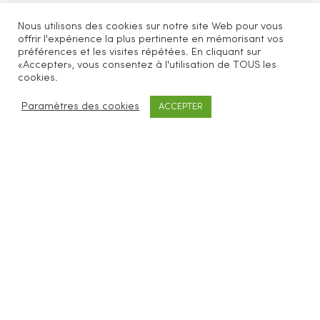
Nous utilisons des cookies sur notre site Web pour vous
offrir l'expérience la plus pertinente en mémorisant vos
préférences et les visites répétées. En cliquant sur
«Accepter», vous consentez à l'utilisation de TOUS les
cookies.
Paramètres des cookies
ACCEPTER
Be Loves Nature vous propose des accessoires
cosmétiques et ménagers zéro déchet.
SERVICES CLIENTS
FAQ
Livraisons & retours
CGV
Mentions légales