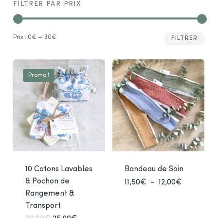
FILTRER PAR PRIX
Prix
Prix
Prix :
0€
—
30€
FILTRER
min
max
Promo !
10 Cotons Lavables
Bandeau de Soin
& Pochon de
Plage
11,50
€
–
12,00
€
Ce
de
Rangement &
prod
prix :
11,50€
Transport
a
à
plusi