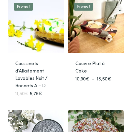
Promo !
Promo !
Coussinets
Couvre Plat à
d’Allaitement
Cake
Lavables Nuit /
Plage
10,90
€
–
13,50
€
Ce
de
Bonnets A – D
prod
prix :
10,90€
a
Le
Le
11,50
€
5,75
€
Ce
à
prix
prix
plusi
produit
13,50€
initial
actuel
varia
était :
est :
a
11,50€.
5,75€.
Les
plusieurs
opti
variations.
peuv
Les