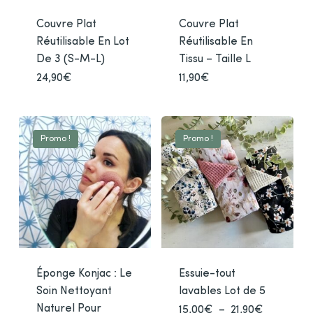
la
la
Couvre Plat
Couvre Plat
page
pag
Réutilisable En Lot
Réutilisable En
du
du
De 3 (S-M-L)
Tissu – Taille L
produit
prod
24,90
€
Ce
11,90
€
Ce
produit
prod
a
a
plusieurs
plusi
Promo !
Promo !
variations.
varia
Les
Les
options
opti
peuvent
peuv
être
être
choisies
chois
sur
sur
la
la
Éponge Konjac : Le
Essuie-tout
page
pag
Soin Nettoyant
lavables Lot de 5
du
du
Naturel Pour
Plage
15,00
€
–
21,90
€
Ce
produit
prod