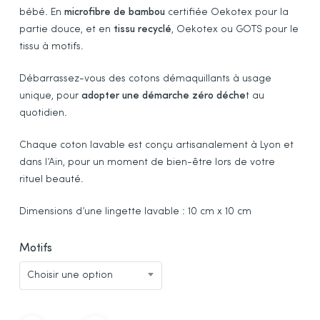
était :
est :
bébé. En
microfibre de bambou
certifiée Oekotex pour la
12,50€.
10,00€.
partie douce, et en
tissu recyclé
, Oekotex ou GOTS pour le
tissu à motifs.
Débarrassez-vous des cotons démaquillants à usage
unique, pour
adopter une démarche zéro déche
t au
quotidien.
Chaque coton lavable est conçu artisanalement à Lyon et
dans l’Ain, pour un moment de bien-être lors de votre
rituel beauté.
Dimensions d’une lingette lavable : 10 cm x 10 cm
Motifs
Choisir une option