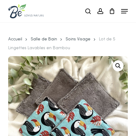
Skip
Menu
to
search
account
main
Close
content
Menu
Accueil
Salle de Bain
Soins Visage
Lot de 5
Lingettes Lavables en Bambou