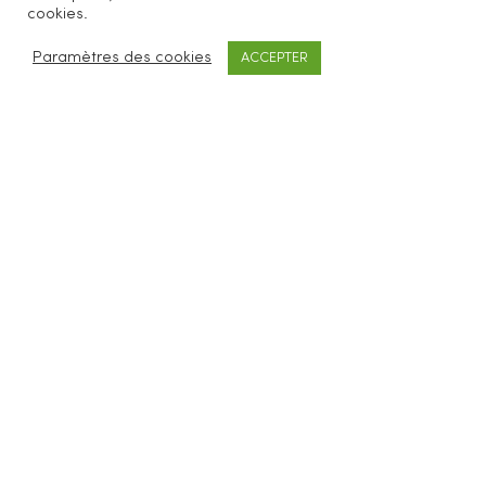
cookies.
cosmétiques et ménagers zéro déchet.
Paramètres des cookies
ACCEPTER
SERVICES CLIENTS
FAQ
Livraisons & retours
CGV
Mentions légales
À PROPOS
Concept
Revendeurs
Blog
Contact