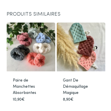
PRODUITS SIMILAIRES
Paire de
Gant De
Manchettes
Démaquillage
Absorbantes
Magique
10,90
€
Ce
8,90
€
Ce
produit
produ