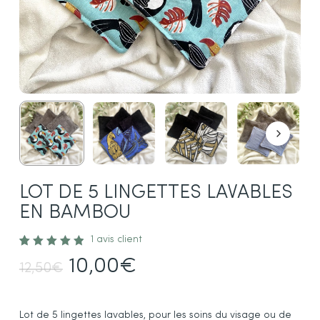
LOT DE 5 LINGETTES LAVABLES
EN BAMBOU
1
avis client
Noté
1
Le
Le
10,00
€
5.00
12,50
€
sur 5
prix
prix
basé
sur
initial
actuel
notation
Lot de 5 lingettes lavables, pour les soins du visage ou de
client