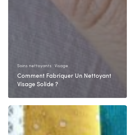
Soins nettoyants
Visage
Comment Fabriquer Un Nettoyant
Visage Solide ?
Comment
choisir
un
tissu