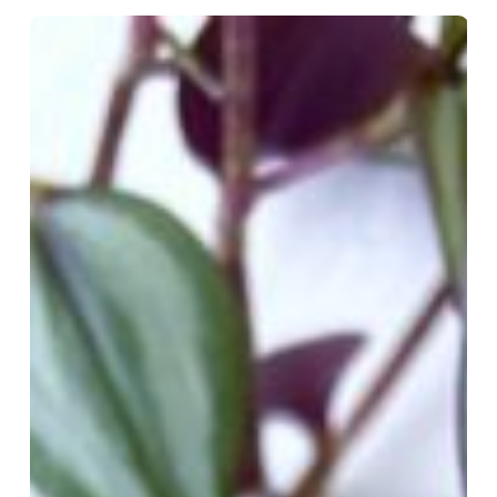
Comment
Fabriquer
Un
Nettoyant
Visage
Solide
?