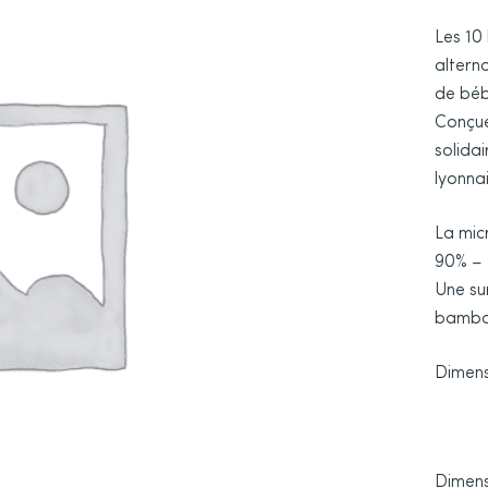
Les 10
altern
de béb
Conçues
solida
lyonnai
La mic
90% – 
Une su
bambou
Dimensi
Dimensi