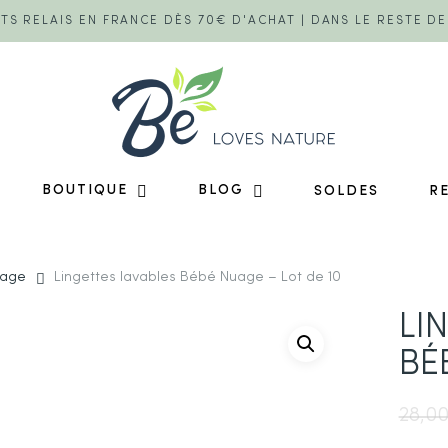
TS RELAIS EN FRANCE DÈS 70€ D'ACHAT | DANS LE RESTE D
BOUTIQUE
BLOG
SOLDES
R
uage
Lingettes lavables Bébé Nuage – Lot de 10
LI
BÉ
28,0