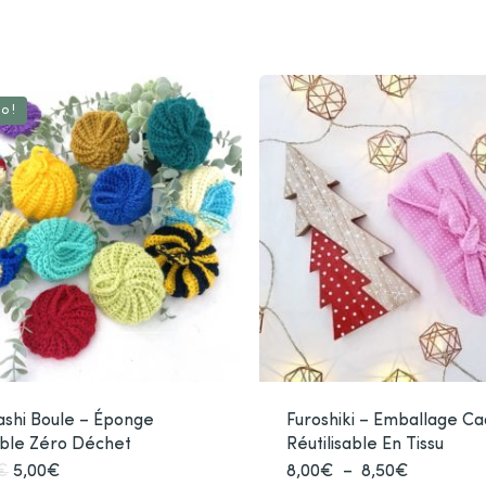
o !
shi Boule – Éponge
Furoshiki – Emballage C
ble Zéro Déchet
Réutilisable En Tissu
Le
Le
Plage
€
5,00
€
Ce
8,00
€
–
8,50
€
Ce