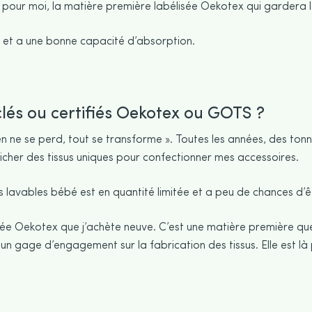
st pour moi, la matière première labélisée Oekotex qui gardera 
ien et a une bonne capacité d’absorption.
yclés ou certifiés Oekotex ou GOTS ?
 ne se perd, tout se transforme ». Toutes les années, des tonn
énicher des tissus uniques pour confectionner mes accessoires.
s lavables bébé est en quantité limitée et a peu de chances d’
ée Oekotex que j’achète neuve. C’est une matière première que j’
 un gage d’engagement sur la fabrication des tissus. Elle est l