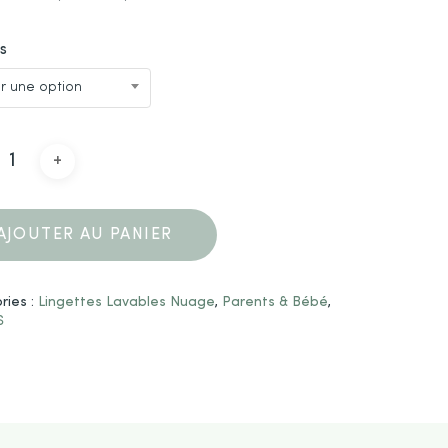
s
ir une option
AJOUTER AU PANIER
ries :
Lingettes Lavables Nuage
,
Parents & Bébé
,
S