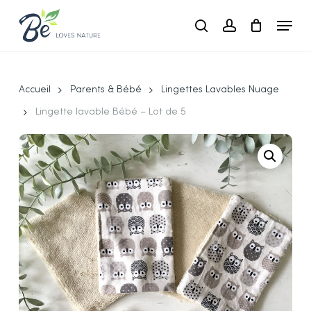
Skip
Menu
to
search
account
main
Close
content
Menu
Accueil
Parents & Bébé
Lingettes Lavables Nuage
Lingette lavable Bébé – Lot de 5