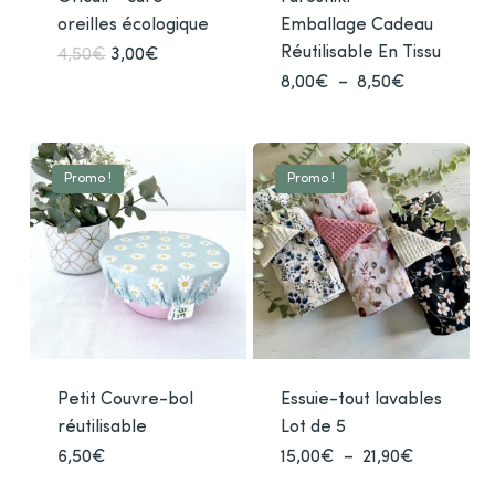
oreilles écologique
Emballage Cadeau
Réutilisable En Tissu
Le
Le
4,50
€
3,00
€
Ce
prix
prix
produit
Plage
8,00
€
–
8,50
€
Ce
initial
actuel
de
était :
est :
a
produ
prix :
4,50€.
3,00€.
plusieurs
8,00€
a
à
variations.
plusi
8,50€
Promo !
Promo !
Les
varia
options
Les
peuvent
optio
être
peuv
choisies
être
sur
chois
la
sur
page
la
du
Petit Couvre-bol
Essuie-tout lavables
page
produit
du
réutilisable
Lot de 5
produ
Plage
6,50
€
Ce
15,00
€
–
21,90
€
Ce
de
produit
produ
prix :