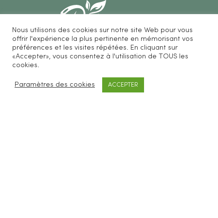
Nous utilisons des cookies sur notre site Web pour vous
offrir l'expérience la plus pertinente en mémorisant vos
préférences et les visites répétées. En cliquant sur
«Accepter», vous consentez à l'utilisation de TOUS les
Be Loves Nature vous propose des accessoires
cookies.
cosmétiques et ménagers zéro déchet.
Paramètres des cookies
ACCEPTER
SERVICES CLIENTS
FAQ
Livraisons & retours
CGV
Mentions légales
À PROPOS