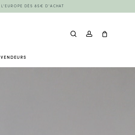
E L'EUROPE DÈS 85€ D'ACHAT
search
account
EVENDEURS