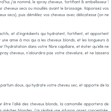
’hui, j’ai nommé, le spray cheveux, fortifiant & embellisseur !
ur cheveux secs ou mouillés avant le brossage. Vaporisez vos
veux secs), puis démêlez vos cheveux avec délicatesse (on ne
ctifs, et d’ingrédients qui hydratent, fortifient, et apportent
our une amie à moi qui a les cheveux blonds, et les longueurs à
l’hydratation dans votre fibre capillaire, et éviter qu’elle ne
pray cheveux, n’alourdira pas votre chevelure, et ne laissera
u parfum doux, qui hydrate votre cheveu sec, et apporte de la
r être l’allié des cheveux blonds, la camomille apportera de
es mèches blondes. J’ai réalisé une infusion assez concentrée,