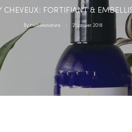
 CHEVEUX: FORTIFIANT & EMBELL
By
belovesnature
21 janvier 2018