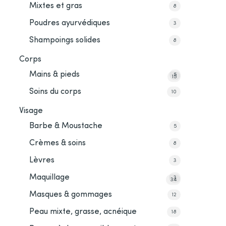
Mixtes et gras
8
Poudres ayurvédiques
3
Shampoings solides
8
Corps
Mains & pieds
5
15
Soins du corps
10
Visage
Barbe & Moustache
5
Crèmes & soins
8
Lèvres
3
Maquillage
3
34
Masques & gommages
12
Peau mixte, grasse, acnéique
18