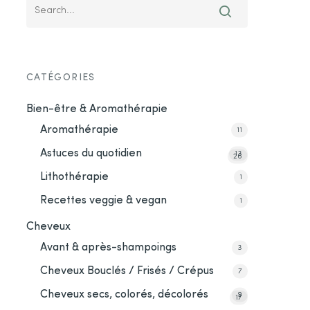
CATÉGORIES
Bien-être & Aromathérapie
Aromathérapie
11
Astuces du quotidien
13
26
Lithothérapie
1
Recettes veggie & vegan
1
Cheveux
Avant & après-shampoings
3
Cheveux Bouclés / Frisés / Crépus
7
Cheveux secs, colorés, décolorés
9
17