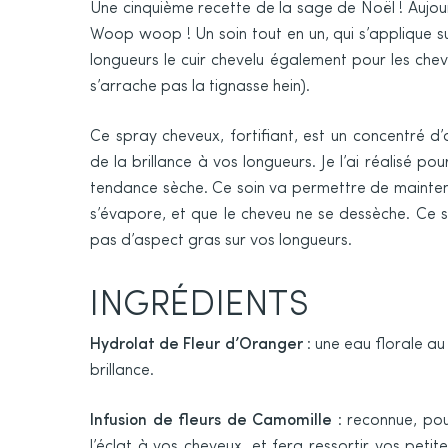
Une cinquième recette de la sage de Noël ! Aujourd
Woop woop ! Un soin tout en un, qui s’applique s
longueurs le cuir chevelu également pour les che
s’arrache pas la tignasse hein).
Ce spray cheveux, fortifiant, est un concentré d’a
de la brillance à vos longueurs. Je l’ai réalisé p
tendance sèche. Ce soin va permettre de maintenir 
s’évapore, et que le cheveu ne se dessèche. Ce s
pas d’aspect gras sur vos longueurs.
INGRÉDIENTS
Hydrolat de Fleur d’Oranger
: une eau florale a
brillance.
Infusion de fleurs de Camomille
: reconnue, pou
l’éclat à vos cheveux, et fera ressortir vos petit