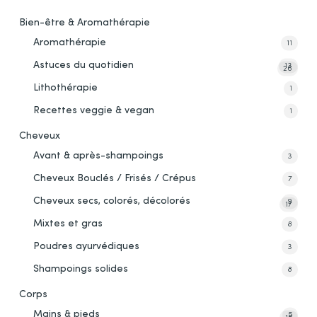
Bien-être & Aromathérapie
Aromathérapie
11
Astuces du quotidien
13
26
Lithothérapie
1
Recettes veggie & vegan
1
Cheveux
Avant & après-shampoings
3
Cheveux Bouclés / Frisés / Crépus
7
Cheveux secs, colorés, décolorés
9
17
Mixtes et gras
8
Poudres ayurvédiques
3
Shampoings solides
8
Corps
Mains & pieds
5