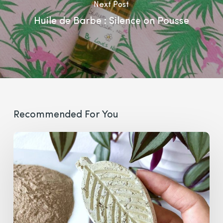
Next Post
Huile de Barbe : Silence on Pousse
Recommended For You
Comment
Fabriquer
Un
Nettoyant
Visage
Solide
?