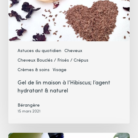
l’agent
hydratant
&
naturel
Astuces du quotidien
Cheveux
Cheveux Bouclés / Frisés / Crépus
Crèmes & soins
Visage
Gel de lin maison à l’Hibiscus; l’agent
hydratant & naturel
Bérangère
15 mars 2021
L’hydrolat