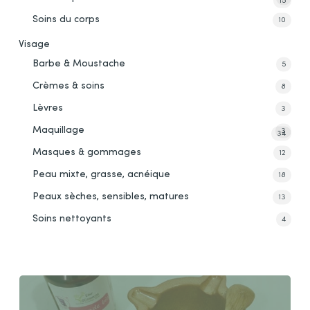
15
Soins du corps
10
Visage
Barbe & Moustache
5
Crèmes & soins
8
Lèvres
3
Maquillage
3
34
Masques & gommages
12
Peau mixte, grasse, acnéique
18
Peaux sèches, sensibles, matures
13
Soins nettoyants
4