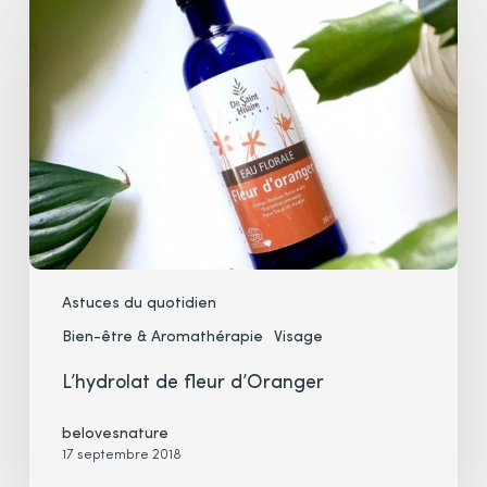
de
fleur
d’Oranger
Astuces du quotidien
Bien-être & Aromathérapie
Visage
L’hydrolat de fleur d’Oranger
belovesnature
17 septembre 2018