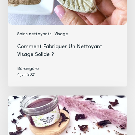
Soins nettoyants
Visage
Comment Fabriquer Un Nettoyant
Visage Solide ?
Bérangère
4 juin 2021
Gel
de
lin
maison
à
l’Hibiscus;