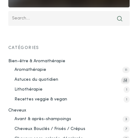
CATÉGORIES
Bien-être & Aromathérapie
Aromathérapie
11
Astuces du quotidien
13
26
Lithothérapie
1
Recettes veggie & vegan
1
Cheveux
Avant & après-shampoings
3
Cheveux Bouclés / Frisés / Crépus
7