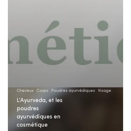
Cheveux
Corps
Poudres ayurvédiques
Visage
L’Ayurveda, et les
poudres
ayurvédiques en
cosmétique