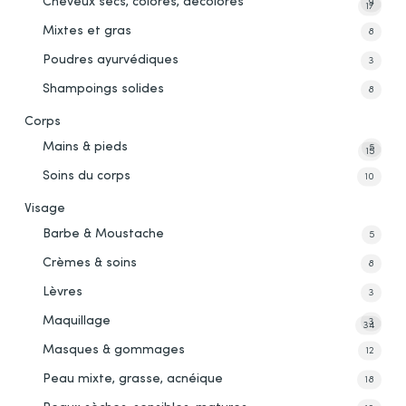
Cheveux secs, colorés, décolorés
9
17
Mixtes et gras
8
Poudres ayurvédiques
3
Shampoings solides
8
Corps
Mains & pieds
5
15
Soins du corps
10
Visage
Barbe & Moustache
5
Crèmes & soins
8
Lèvres
3
Maquillage
3
34
Masques & gommages
12
Peau mixte, grasse, acnéique
18