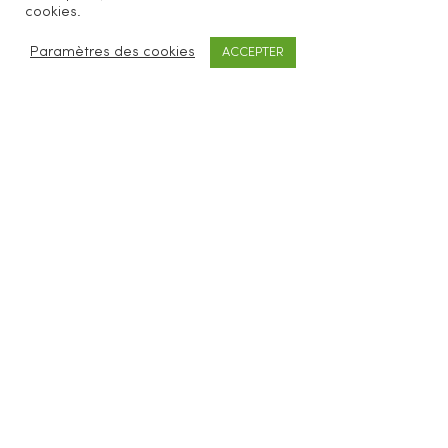
Be Loves Nature vous propose des accessoires
cookies.
cosmétiques et ménagers zéro déchet.
Paramètres des cookies
ACCEPTER
SERVICES CLIENTS
FAQ
Livraisons & retours
CGV
Mentions légales
À PROPOS
Concept
Revendeurs
Blog
Contact