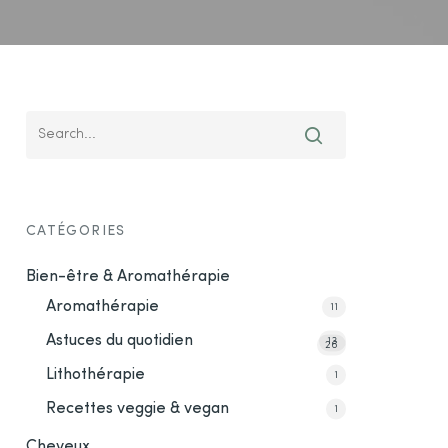
CATÉGORIES
Bien-être & Aromathérapie
Aromathérapie
11
Astuces du quotidien
13
26
Lithothérapie
1
Recettes veggie & vegan
1
Cheveux