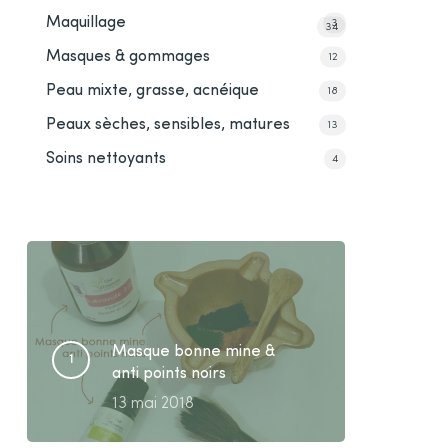
Maquillage
3
34
Masques & gommages
12
Peau mixte, grasse, acnéique
18
Peaux sèches, sensibles, matures
13
Soins nettoyants
4
Masque bonne mine &
anti points noirs
13 mai 2018