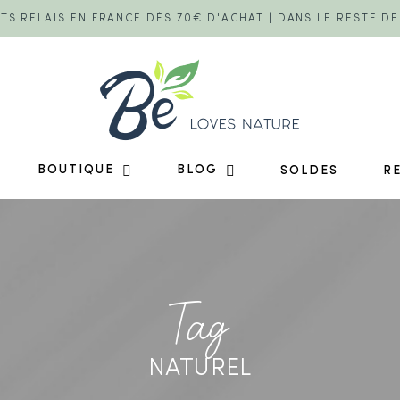
TS RELAIS EN FRANCE DÈS 70€ D'ACHAT | DANS LE RESTE D
BOUTIQUE
BLOG
SOLDES
R
Tag
NATUREL