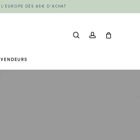
E L'EUROPE DÈS 85€ D'ACHAT
search
account
EVENDEURS