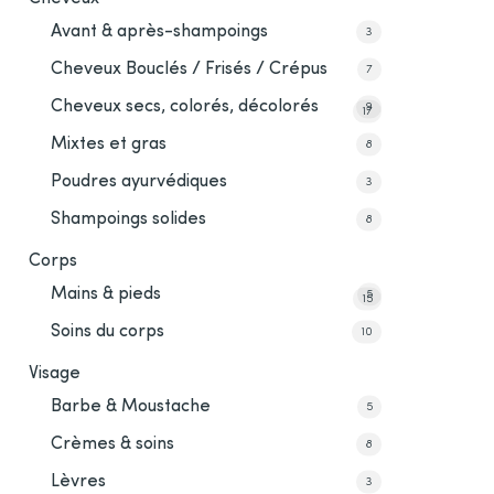
Avant & après-shampoings
3
Cheveux Bouclés / Frisés / Crépus
7
Cheveux secs, colorés, décolorés
9
17
Mixtes et gras
8
Poudres ayurvédiques
3
Shampoings solides
8
Corps
Mains & pieds
5
15
Soins du corps
10
Visage
Barbe & Moustache
5
Crèmes & soins
8
Lèvres
3