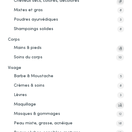
Cheveux secs, colorés, décolorés
9
17
Mixtes et gras
8
Poudres ayurvédiques
3
Shampoings solides
8
Corps
Mains & pieds
5
15
Soins du corps
10
Visage
Barbe & Moustache
5
Crèmes & soins
8
Lèvres
3
Maquillage
3
34
Masques & gommages
12
Peau mixte, grasse, acnéique
18