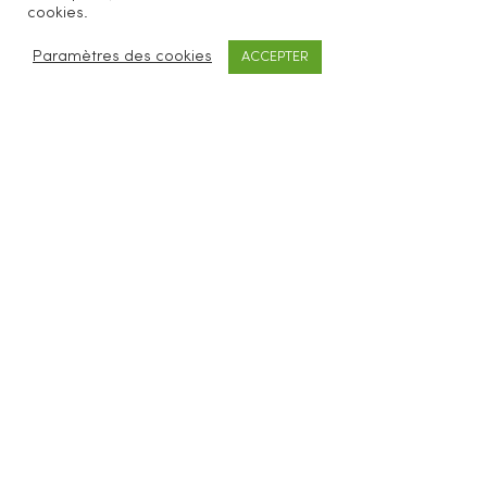
Be Loves Nature vous propose des accessoires
cookies.
cosmétiques et ménagers zéro déchet.
Paramètres des cookies
ACCEPTER
SERVICES CLIENTS
FAQ
Livraisons & retours
CGV
Mentions légales
À PROPOS
Concept
Revendeurs
Blog
Contact