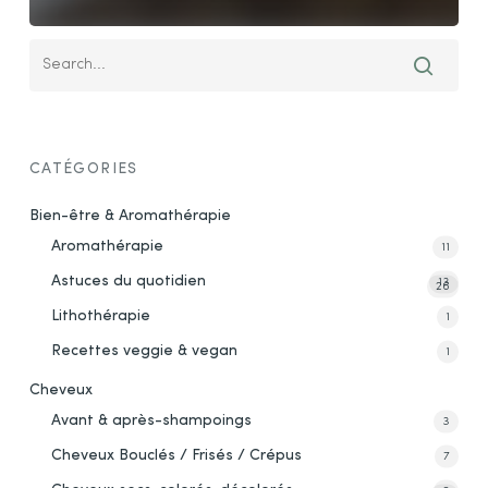
CATÉGORIES
Bien-être & Aromathérapie
Aromathérapie
11
Astuces du quotidien
13
26
Lithothérapie
1
Recettes veggie & vegan
1
Cheveux
Avant & après-shampoings
3
Cheveux Bouclés / Frisés / Crépus
7