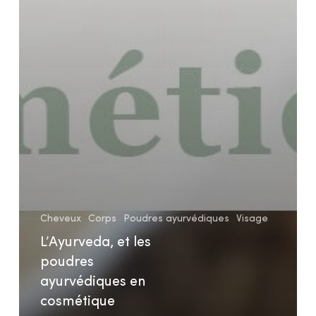
Cheveux
Corps
Poudres ayurvédiques
Visage
L’Ayurveda, et les
poudres
ayurvédiques en
cosmétique