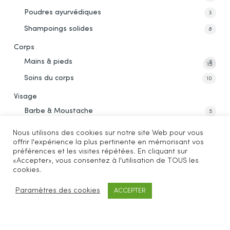
Poudres ayurvédiques
3
Shampoings solides
8
Corps
Mains & pieds
5
15
Soins du corps
10
Visage
Barbe & Moustache
5
Crèmes & soins
8
Nous utilisons des cookies sur notre site Web pour vous
offrir l'expérience la plus pertinente en mémorisant vos
Lèvres
3
préférences et les visites répétées. En cliquant sur
Maquillage
«Accepter», vous consentez à l'utilisation de TOUS les
3
34
cookies.
Masques & gommages
12
Paramètres des cookies
ACCEPTER
Peau mixte, grasse, acnéique
18
Peaux sèches, sensibles, matures
13
Soins nettoyants
4