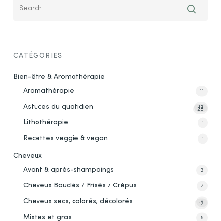
CATÉGORIES
Bien-être & Aromathérapie
Aromathérapie
11
Astuces du quotidien
13
26
Lithothérapie
1
Recettes veggie & vegan
1
Cheveux
Avant & après-shampoings
3
Cheveux Bouclés / Frisés / Crépus
7
Cheveux secs, colorés, décolorés
9
17
Mixtes et gras
8