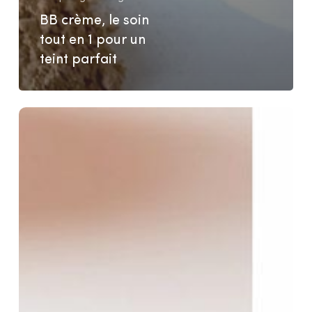
BB crème, le soin
tout en 1 pour un
teint parfait
Highlighter
de
teint
artisanal
bio
:
toucher
crémeux