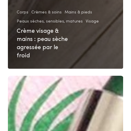
Corps
Crèmes & soins
Mains & pieds
Peaux sèches, sensibles, matures
Visage
Crème visage &
mains : peau sèche
agressée par le
froid
Huile
de
Barbe
:
Silence
on
Pousse