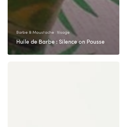
Barbe & Moustache
Visage
Huile de Barbe : Silence on Pousse
Gommage
vegan
+
masque
visage
à
la
spiruline