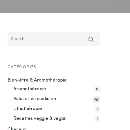
CATÉGORIES
Bien-être & Aromathérapie
Aromathérapie
11
Astuces du quotidien
13
26
Lithothérapie
1
Recettes veggie & vegan
1
Cheveux