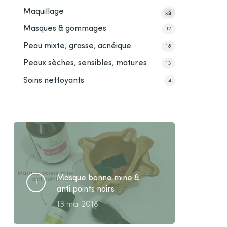
Maquillage
3
34
Masques & gommages
12
Peau mixte, grasse, acnéique
18
Peaux sèches, sensibles, matures
13
Soins nettoyants
4
Masque bonne mine &
anti points noirs
13 mai 2018