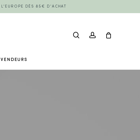
E L'EUROPE DÈS 85€ D'ACHAT
search
account
EVENDEURS