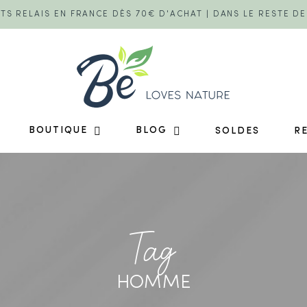
TS RELAIS EN FRANCE DÈS 70€ D'ACHAT | DANS LE RESTE D
BOUTIQUE
BLOG
SOLDES
R
Tag
HOMME