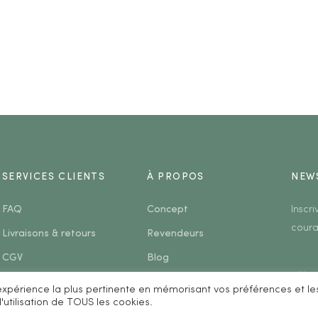
SERVICES CLIENTS
À PROPOS
NEW
FAQ
Concept
Inscr
coura
Livraisons & retours
Revendeurs
CGV
Blog
Mentions légales
Contact
l'expérience la plus pertinente en mémorisant vos préférences et le
'utilisation de TOUS les cookies.