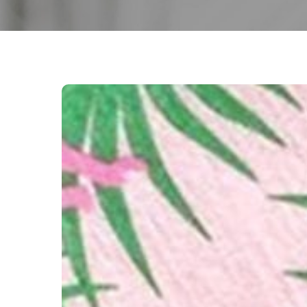
Huile
de
Barbe
:
Silence
on
Pousse