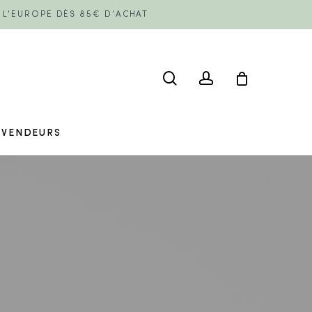
E L'EUROPE DÈS 85€ D'ACHAT
search
account
EVENDEURS