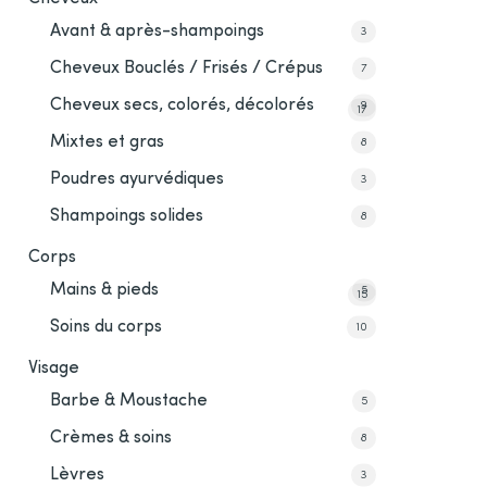
Avant & après-shampoings
3
Cheveux Bouclés / Frisés / Crépus
7
Cheveux secs, colorés, décolorés
9
17
Mixtes et gras
8
Poudres ayurvédiques
3
Shampoings solides
8
Corps
Mains & pieds
5
15
Soins du corps
10
Visage
Barbe & Moustache
5
Crèmes & soins
8
Lèvres
3