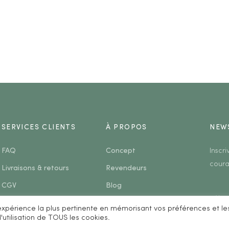
SERVICES CLIENTS
À PROPOS
NEW
FAQ
Concept
Inscr
coura
Livraisons & retours
Revendeurs
CGV
Blog
Mentions légales
Contact
l'expérience la plus pertinente en mémorisant vos préférences et le
'utilisation de TOUS les cookies.