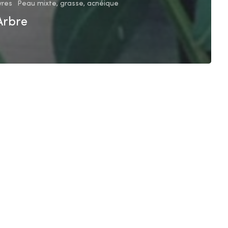
vres
Peau mixte, grasse, acnéique
Arbre