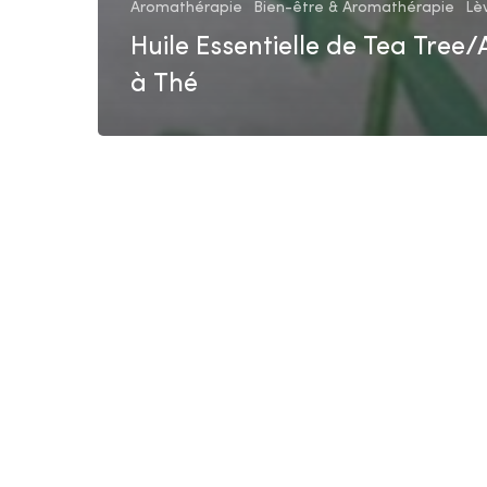
Aromathérapie
Bien-être & Aromathérapie
Lè
Huile Essentielle de Tea Tree/
à Thé