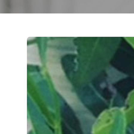
Huile
Essentielle
de
Tea
Tree/Arbre
à
Thé