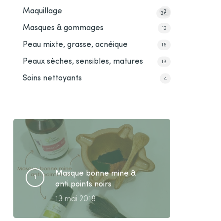
Maquillage
3
34
Masques & gommages
12
Peau mixte, grasse, acnéique
18
Peaux sèches, sensibles, matures
13
Soins nettoyants
4
Masque bonne mine &
anti points noirs
13 mai 2018