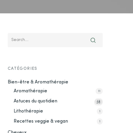
CATÉGORIES
Bien-être & Aromathérapie
Aromathérapie
11
Astuces du quotidien
13
26
Lithothérapie
1
Recettes veggie & vegan
1
Cheveux