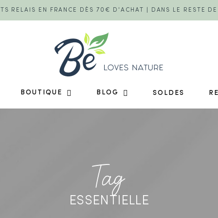
TS RELAIS EN FRANCE DÈS 70€ D'ACHAT | DANS LE RESTE D
BOUTIQUE
BLOG
SOLDES
R
Tag
ESSENTIELLE