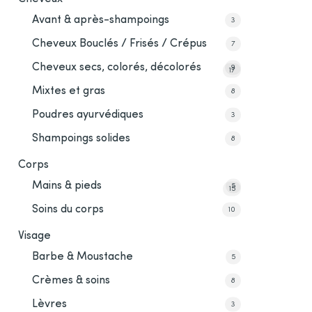
Avant & après-shampoings
3
Cheveux Bouclés / Frisés / Crépus
7
Cheveux secs, colorés, décolorés
9
17
Mixtes et gras
8
Poudres ayurvédiques
3
Shampoings solides
8
Corps
Mains & pieds
5
15
Soins du corps
10
Visage
Barbe & Moustache
5
Crèmes & soins
8
Lèvres
3