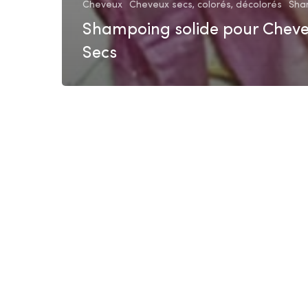
Cheveux
Cheveux secs, colorés, décolorés
Sha
Shampoing solide pour Chev
Secs