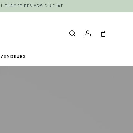
E L'EUROPE DÈS 85€ D'ACHAT
search
account
EVENDEURS