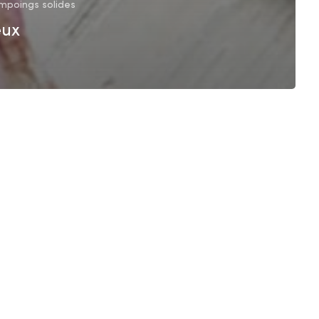
mpoings solides
eux