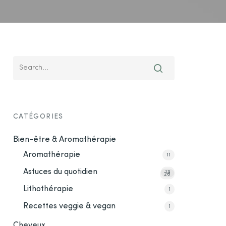
CATÉGORIES
Bien-être & Aromathérapie
Aromathérapie
11
Astuces du quotidien
13
26
Lithothérapie
1
Recettes veggie & vegan
1
Cheveux