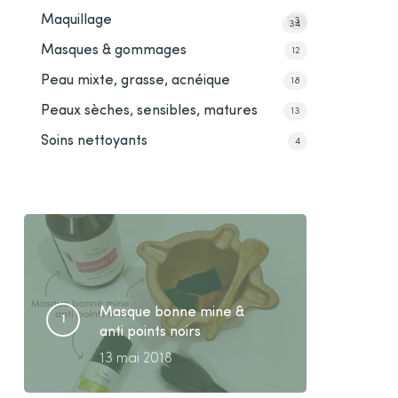
Maquillage
3
34
Masques & gommages
12
Peau mixte, grasse, acnéique
18
Peaux sèches, sensibles, matures
13
Soins nettoyants
4
Masque bonne mine &
anti points noirs
13 mai 2018