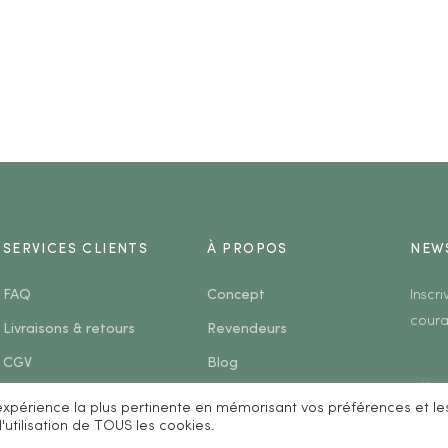
SERVICES CLIENTS
À PROPOS
NEW
FAQ
Concept
Inscr
coura
Livraisons & retours
Revendeurs
CGV
Blog
Mentions légales
Contact
l'expérience la plus pertinente en mémorisant vos préférences et le
'utilisation de TOUS les cookies.