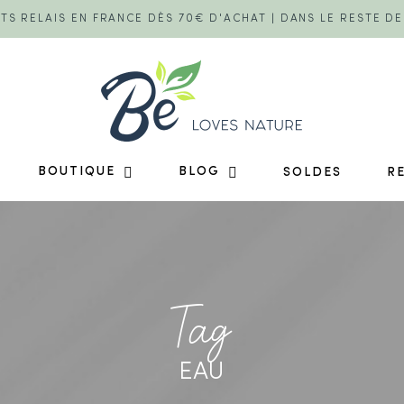
TS RELAIS EN FRANCE DÈS 70€ D'ACHAT | DANS LE RESTE D
BOUTIQUE
BLOG
SOLDES
R
Tag
EAU