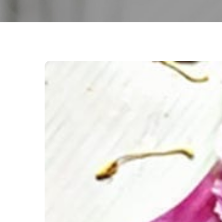
Shampoing
solide
pour
Cheveux
Secs