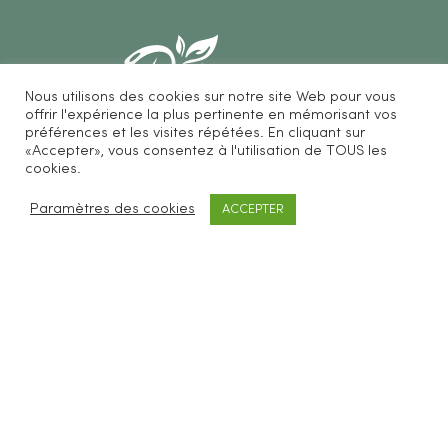
Nous utilisons des cookies sur notre site Web pour vous
offrir l'expérience la plus pertinente en mémorisant vos
préférences et les visites répétées. En cliquant sur
«Accepter», vous consentez à l'utilisation de TOUS les
Be Loves Nature vous propose des accessoires
cookies.
cosmétiques et ménagers zéro déchet.
Paramètres des cookies
ACCEPTER
SERVICES CLIENTS
FAQ
Livraisons & retours
CGV
Mentions légales
À PROPOS