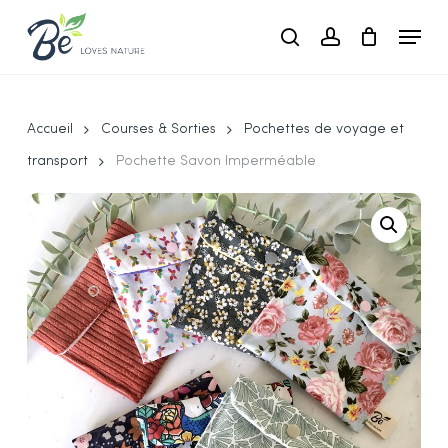
Skip
Menu
to
search
account
main
Close
content
Menu
Accueil
Courses & Sorties
Pochettes de voyage et
transport
Pochette Savon Imperméable