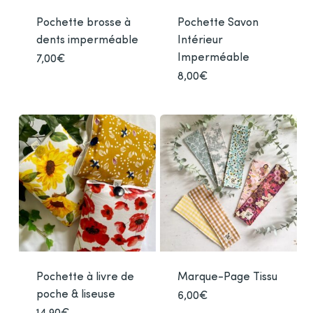
Pochette brosse à
Pochette Savon
dents imperméable
Intérieur
Imperméable
7,00
€
Ce
produit
8,00
€
Ce
a
produ
plusieurs
a
variations.
plusi
Les
varia
options
Les
peuvent
optio
être
peuv
choisies
être
sur
chois
la
sur
page
la
du
Pochette à livre de
Marque-Page Tissu
page
produit
du
poche & liseuse
6,00
€
Ce
produ
produ