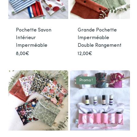
Pochette Savon
Grande Pochette
Intérieur
Imperméable
Imperméable
Double Rangement
8,00
€
Ce
12,00
€
Ce
produit
produ
a
a
plusieurs
plusi
Promo !
variations.
varia
Les
Les
options
optio
peuvent
peuv
être
être
choisies
chois
sur
sur
la
la