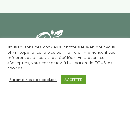
Nous utilisons des cookies sur notre site Web pour vous
offrir l'expérience la plus pertinente en mémorisant vos
préférences et les visites répétées. En cliquant sur
«Accepter», vous consentez à l'utilisation de TOUS les
Be Loves Nature vous propose des accessoires
cookies.
cosmétiques et ménagers zéro déchet.
Paramètres des cookies
ACCEPTER
SERVICES CLIENTS
FAQ
Livraisons & retours
CGV
Mentions légales