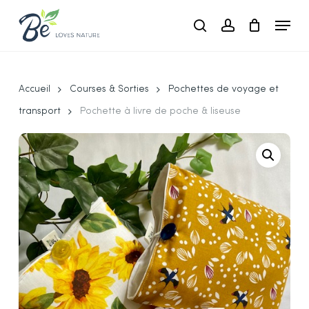
Skip
Menu
to
search
account
main
Close
content
Menu
Accueil
Courses & Sorties
Pochettes de voyage et
transport
Pochette à livre de poche & liseuse