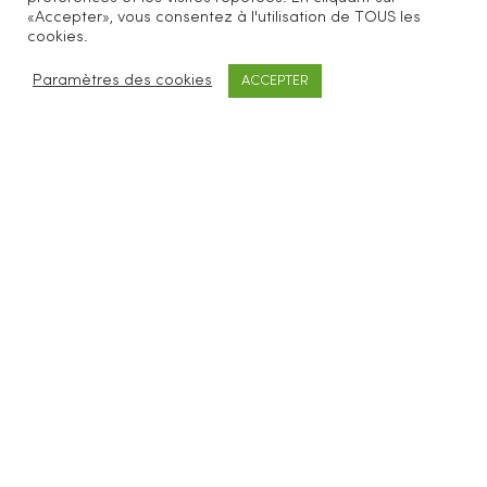
«Accepter», vous consentez à l'utilisation de TOUS les
Be Loves Nature vous propose des accessoires
cookies.
cosmétiques et ménagers zéro déchet.
Paramètres des cookies
ACCEPTER
SERVICES CLIENTS
FAQ
Livraisons & retours
CGV
Mentions légales
À PROPOS
Concept
Revendeurs
Blog
Contact