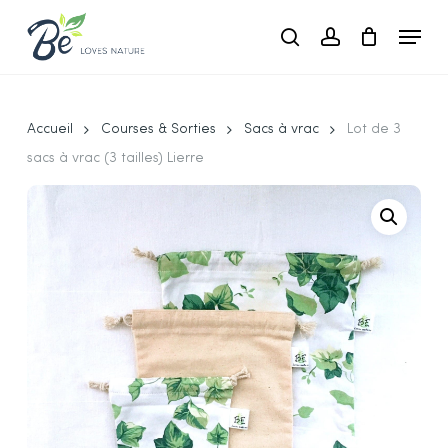
Skip
Menu
to
search
account
main
Close
content
Menu
Accueil
Courses & Sorties
Sacs à vrac
Lot de 3
sacs à vrac (3 tailles) Lierre