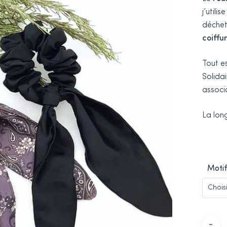
j’utili
déchet
coiffu
Tout es
Solidai
associa
La lon
Motif
Chois