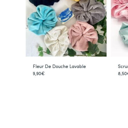
Fleur De Douche Lavable
Scru
9,90
€
Ce
8,50
produit
a
plusieurs
variations.
Les
options
peuvent