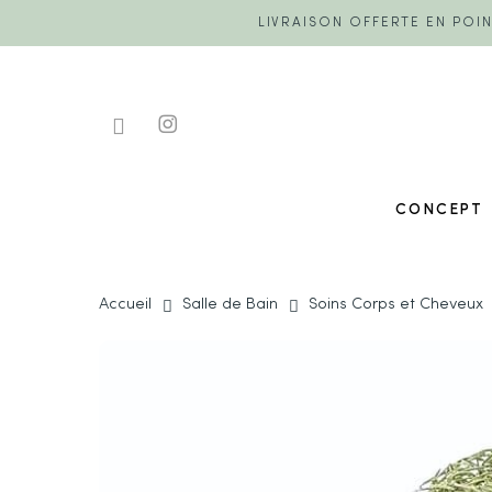
Skip
LIVRAISON OFFERTE EN POIN
to
main
content
FACEBOOK
INSTAGRAM
CONCEPT
Accueil
Salle de Bain
Soins Corps et Cheveux