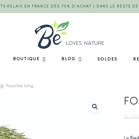
TS RELAIS EN FRANCE DÈS 70€ D'ACHAT | DANS LE RESTE D
BOUTIQUE
BLOG
SOLDES
R
Foulchie long
FO
12,00
Le
Fou