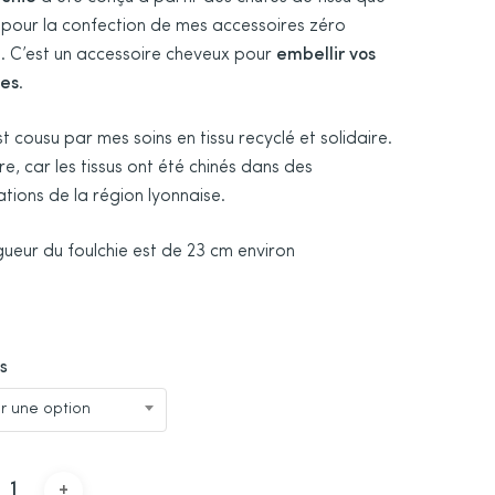
était :
est :
se pour la confection de mes accessoires zéro
12,00€.
7,20€.
. C’est un accessoire cheveux pour
embellir vos
res
.
t cousu par mes soins en tissu recyclé et solidaire.
re, car les tissus ont été chinés dans des
tions de la région lyonnaise.
gueur du foulchie est de 23 cm environ
s
ir une option