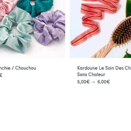
nchie / Chouchou
Kardoune Le Soin Des C
Sans Chaleur
€
Ce
Plage
5,00
€
–
6,00
€
Ce
produit
de
pro
a
prix :
5,00€
a
plusieurs
à
plu
6,00€
variations.
var
Les
Les
options
opt
peuvent