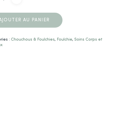
AJOUTER AU PANIER
ries :
Chouchous & Foulchies
,
Foulchie
,
Soins Corps et
ux