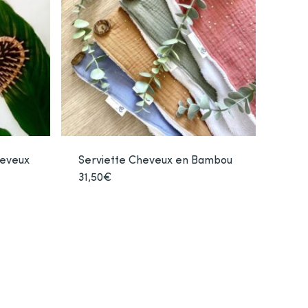
heveux
Serviette Cheveux en Bambou
31,50
€
Ce
produit
duit
a
plusieurs
sieurs
variations.
iations.
Les
options
ions
peuvent