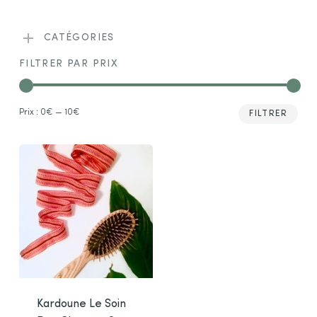
CATÉGORIES
FILTRER PAR PRIX
Prix
Prix
Prix :
0€
—
10€
FILTRER
min
max
Kardoune Le Soin