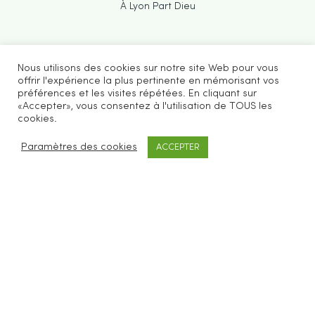
À Lyon Part Dieu
Nous utilisons des cookies sur notre site Web pour vous
offrir l'expérience la plus pertinente en mémorisant vos
préférences et les visites répétées. En cliquant sur
«Accepter», vous consentez à l'utilisation de TOUS les
cookies.
Paramètres des cookies
ACCEPTER
Be Loves Nature vous propose des accessoires
cosmétiques et ménagers zéro déchet.
SERVICES CLIENTS
FAQ
Livraisons & retours