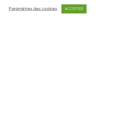
Paramètres des cookies
ACCEPTER
Be Loves Nature vous propose des accessoires
cosmétiques et ménagers zéro déchet.
SERVICES CLIENTS
FAQ
Livraisons & retours
CGV
Mentions légales
À PROPOS
Concept
Revendeurs