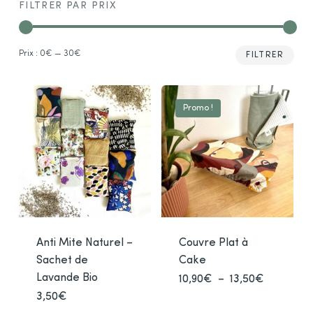
FILTRER PAR PRIX
Prix
Prix
Prix :
0€
—
30€
FILTRER
min
max
Promo !
Anti Mite Naturel –
Couvre Plat à
Sachet de
Cake
Lavande Bio
Plage
10,90
€
–
13,50
€
Ce
de
prod
3,50
€
Ce
prix :
10,90€
a