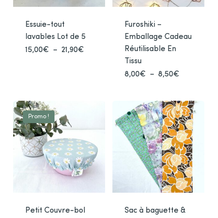
sur
sur
la
la
Essuie-tout
Furoshiki –
page
pag
lavables Lot de 5
Emballage Cadeau
du
du
Réutilisable En
Plage
15,00
€
–
21,90
€
Ce
produit
prod
de
Tissu
produit
prix :
15,00€
a
Plage
8,00
€
–
8,50
€
Ce
à
de
plusieurs
prod
21,90€
prix :
variations.
8,00€
a
à
Les
plusi
8,50€
Promo !
options
varia
peuvent
Les
être
opti
choisies
peuv
sur
être
la
chois
page
sur
du
la
Petit Couvre-bol
Sac à baguette &
produit
pag