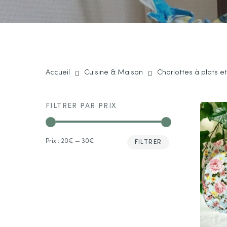
Accueil
Cuisine & Maison
Charlottes à plats e
FILTRER PAR PRIX
Prix
Prix
Prix :
20€
—
30€
FILTRER
min
max