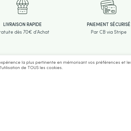
PAIEMENT SÉCURISÉ
LIVRAISON RAPIDE
Par CB via Stripe
atuite dès 70€ d’Achat
l'expérience la plus pertinente en mémorisant vos préférences et le
'utilisation de TOUS les cookies.
SERVICES CLIENTS
À PROPOS
NEW
FAQ
Concept
Inscr
coura
Livraisons & retours
Revendeurs
CGV
Blog
Mentions légales
Contact