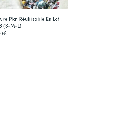
vre Plat Réutilisable En Lot
3 (S-M-L)
90
€
Ce
produit
a
plusieurs
variations.
Les
options
peuvent
être
choisies
sur
la
page