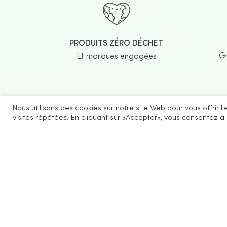
PRODUITS ZÉRO DÉCHET
Gr
Et marques engagées
Nous utilisons des cookies sur notre site Web pour vous offrir 
visites répétées. En cliquant sur «Accepter», vous consentez à l
Be Loves Nature vous propose des
accessoires cosmétiques et ménagers
zéro déchet.